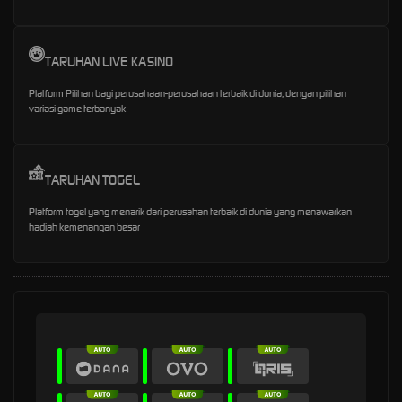
TARUHAN LIVE KASINO
Platform Pilihan bagi perusahaan-perusahaan terbaik di dunia, dengan pilihan
variasi game terbanyak
TARUHAN TOGEL
Platform togel yang menarik dari perusahan terbaik di dunia yang menawarkan
hadiah kemenangan besar