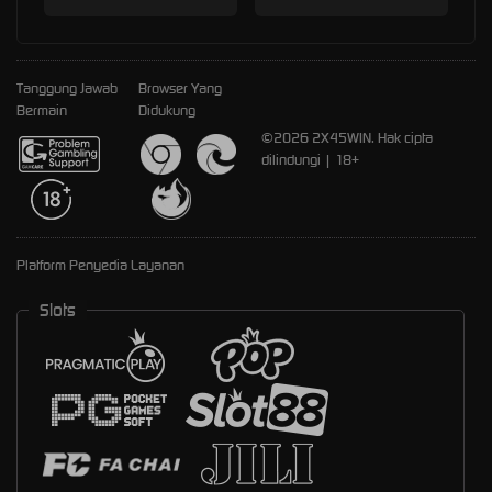
Tanggung Jawab
Browser Yang
Bermain
Didukung
©2026 2X45WIN. Hak cipta
dilindungi | 18+
Platform Penyedia Layanan
Slots