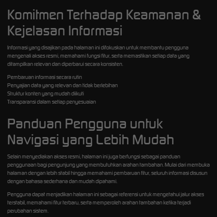
Komitmen Terhadap Keamanan &
Kejelasan Informasi
Informasi yang disajikan pada halaman ini difokuskan untuk membantu pengguna
mengenali akses resmi, memahami fungsi fitur, serta memastikan setiap data yang
ditampilkan relevan dan diperbarui secara konsisten.
Pembaruan informasi secara rutin
Penyajian data yang relevan dan tidak berlebihan
Struktur konten yang mudah diikuti
Transparansi dalam setiap penyesuaian
Panduan Pengguna untuk
Navigasi yang Lebih Mudah
Selain menyediakan akses resmi, halaman ini juga berfungsi sebagai panduan
penggunaan bagi pengunjung yang membutuhkan arahan tambahan. Mulai dari membuka
halaman dengan lebih stabil hingga memahami pembaruan fitur, seluruh informasi disusun
dengan bahasa sederhana dan mudah dipahami.
Pengguna dapat menjadikan halaman ini sebagai referensi untuk mengetahui jalur akses
terstabil, memahami fitur terbaru, serta memperoleh arahan tambahan ketika terjadi
perubahan sistem.