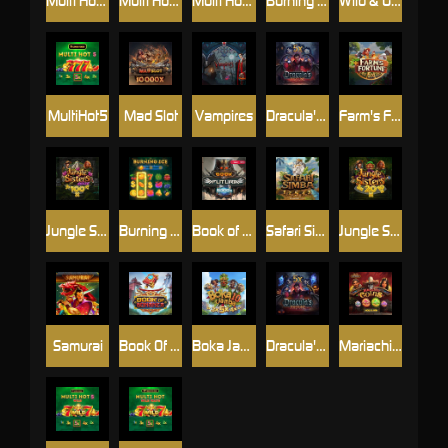
Multi Hot 10
Multi Hot 20
Multi Hot 40
Burning Ice 40
Wild & Gods
MultiHot5
Mad Slot
Vampires
Dracula's Fortune
Farm's Fortune
Jungle Sisters Deluxe
Burning Ice
Book of Futuria
Safari Simba
Jungle Sisters
Samurai
Book Of Bonanza
Boka Jamba 10
Dracula's Fortune Halloween Edition
Mariachi Coins