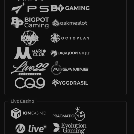
Live Casino