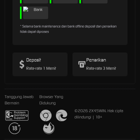
* Selama bank maintenance dan bank offline deposit dan penarikan
tidak dapat diproses
Deposit
Penarikan
Rata-rata 1 Menit
Rata-rata 3 Menit
Tanggung Jawab
Browser Yang
Bermain
Didukung
©2026 2X45WIN. Hak cipta
dilindungi | 18+