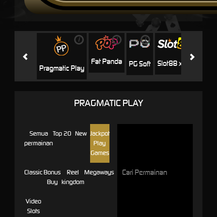
i
i
i
i
i
Facha
Fat Panda
Slot88 x PP
PG Soft
Pragmatic Play
PRAGMATIC PLAY
Semua
Top 20
New
Jackpot
permainan
Play
Games
Classic
Bonus
Reel
Megaways
Buy
kingdom
Video
Slots