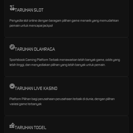
TARUHAN SLOT
Penyedia slot online dengan beragam pilihan game menarik yang memudahkan
pemain untuk mencapai jackpot
TARUHAN OLAHRAGA
Sportsbook Gaming Platform Terbaik menawarkan lebih banyak game, odds yang
lebih tinggi, dan menyediakan pilihan yang lebih banyak untuk pemain.
TARUHAN LIVE KASINO
Platform Pilihan bagi perusahaan-perusahaan terbaik di dunia, dengan pilihan
variasi game terbanyak
TARUHAN TOGEL