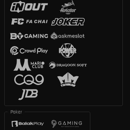
Poker