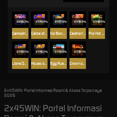
RTP
83%
RTP
94%
RTP
79%
RTP
83%
RTP
84%
Gameshow Party Jackpot Play
Gates of Dragon Jackpot Play
Koi Bonanza Jackpot Play
Caishen's Gems Jackpot Play
Fire Hot 20 Jackpot Play
RTP
85%
RTP
82%
RTP
90%
RTP
81%
Lions Dance Megaways Jackpot Play
House of Lions Megaways Jackpot Play
Egg Rush Jackpot Play
Crown of Fire Jackpot Play
2x45WIN: Portal Informasi Resmi & Akses Terpercaya
2026
2x45WIN: Portal Informasi