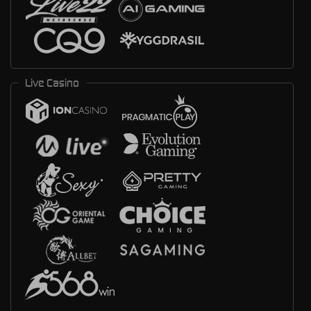
Live Casino