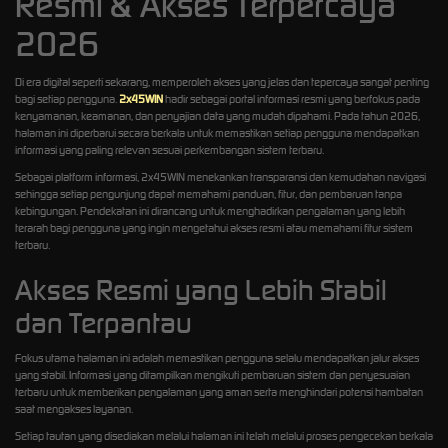
Resmi & Akses Terpercaya
2026
Di era digital seperti sekarang, memperoleh akses yang jelas dan tepercaya sangat penting
bagi setiap pengguna.
2x45WIN
hadir sebagai portal informasi resmi yang berfokus pada
kenyamanan, keamanan, dan penyajian data yang mudah dipahami. Pada tahun 2026,
halaman ini diperbarui secara berkala untuk memastikan setiap pengguna mendapatkan
informasi yang paling relevan sesuai perkembangan sistem terbaru.
Sebagai platform informasi, 2x45WIN menekankan transparansi dan kemudahan navigasi
sehingga setiap pengunjung dapat memahami panduan, fitur, dan pembaruan tanpa
kebingungan. Pendekatan ini dirancang untuk menghadirkan pengalaman yang lebih
terarah bagi pengguna yang ingin mengetahui akses resmi atau memahami fitur sistem
terbaru.
Akses Resmi yang Lebih Stabil
dan Terpantau
Fokus utama halaman ini adalah memastikan pengguna selalu mendapatkan jalur akses
yang stabil. Informasi yang ditampilkan mengikuti pembaruan sistem dan penyesuaian
terbaru untuk memberikan pengalaman yang aman serta menghindari potensi hambatan
saat mengakses layanan.
Setiap tautan yang disediakan melalui halaman ini telah melalui proses pengecekan berkala