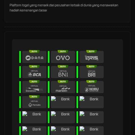
Platform togel yang menarik dari perusahan terbaik di dunia yang menawarkan
hadiah kemenangan besar