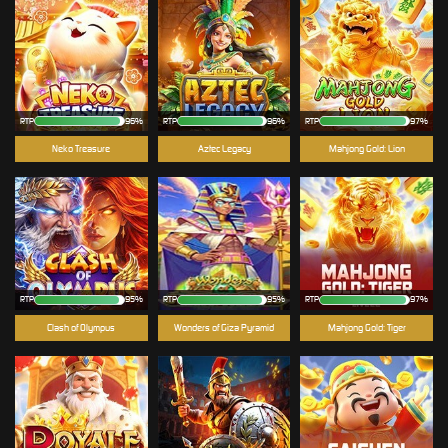
RTP
96%
RTP
96%
RTP
97%
Neko Treasure
Aztec Legacy
Mahjong Gold: Lion
RTP
95%
RTP
95%
RTP
97%
Clash of Olympus
Wonders of Giza Pyramid
Mahjong Gold: Tiger