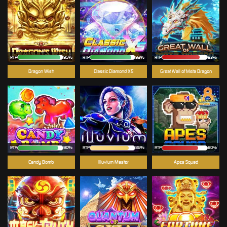
RTP
95%
RTP
92%
RTP
83%
Dragon Wish
Classic Diamond X5
Great Wall of Meta Dragon
RTP
90%
RTP
86%
RTP
80%
Candy Bomb
Illuvium Master
Apes Squad