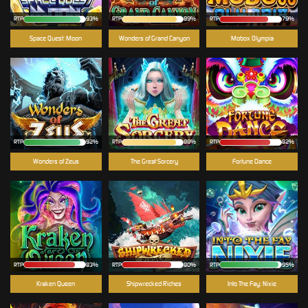
RTP
93%
RTP
89%
RTP
79%
Space Quest: Moon
Wonders of Grand Canyon
Mobox Olympia
RTP
92%
RTP
88%
RTP
82%
Wonders of Zeus
The Great Sorcery
Fortune Dance
RTP
83%
RTP
80%
RTP
95%
Kraken Queen
Shipwrecked Riches
Into The Fay: Nixie