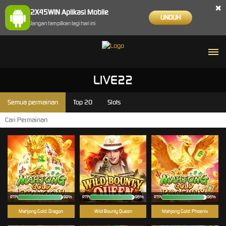
×
2X45WIN Aplikasi Mobile
UNDUH
Jangan tampilkan lagi hari ini
LIVE22
Semua permainan
Top 20
Slots
RTP
98%
RTP
96%
RTP
96%
Mahjong Gold: Dragon
Wild Bounty Queen
Mahjong Gold: Phoenix