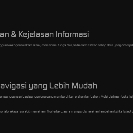
n & Kejelasan Informasi
guna mengenali akses resmi, memahami fungsi fitur, serta memastikan setiap data yang ditampilk
avigasi yang Lebih Mudah
nduan penggunaan bagi pengunjung yang membutuhkan arahan tambahan. Mulai dari membuka hala
jalur akses terstabil, memahami fitur terbaru, serta memperoleh arahan tambahan ketika terjadi