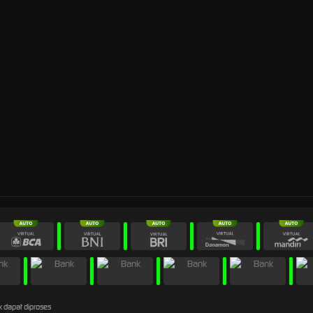
k dapat diproses