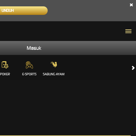
×
UNDUH
Masuk
POKER
E-SPORTS
SABUNG AYAM