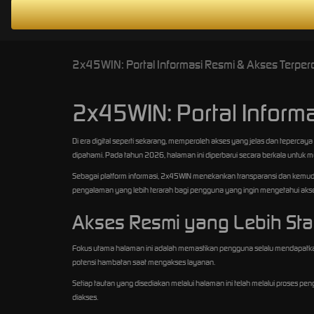
2x45WIN: Portal Informasi Resmi & Akses Terp
2x45WIN: Portal Inform
Di era digital seperti sekarang, memperoleh akses yang jelas dan tepercay
dipahami. Pada tahun 2026, halaman ini diperbarui secara berkala untuk 
Sebagai platform informasi, 2x45WIN menekankan transparansi dan kemud
pengalaman yang lebih terarah bagi pengguna yang ingin mengetahui akses
Akses Resmi yang Lebih Sta
Fokus utama halaman ini adalah memastikan pengguna selalu mendapatkan
potensi hambatan saat mengakses layanan.
Setiap tautan yang disediakan melalui halaman ini telah melalui proses pe
diakses.