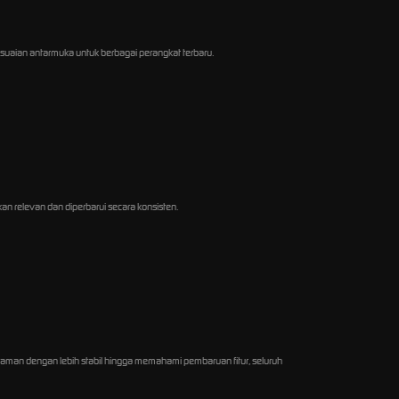
uaian antarmuka untuk berbagai perangkat terbaru.
an relevan dan diperbarui secara konsisten.
man dengan lebih stabil hingga memahami pembaruan fitur, seluruh