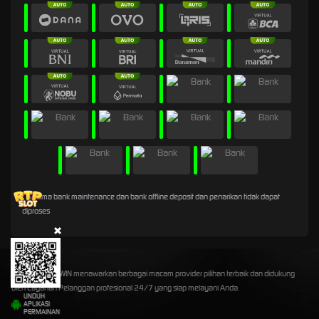
* Selama bank maintenance dan bank offline deposit dan penarikan tidak dapat
diproses
©2026 2X45WIN menawarkan berbagai macam provider pilihan terbaik dan didukung
oleh Layanan Pelanggan profesional 24/7 yang siap melayani Anda.
UNDUH
APLIKASI
PERMAINAN