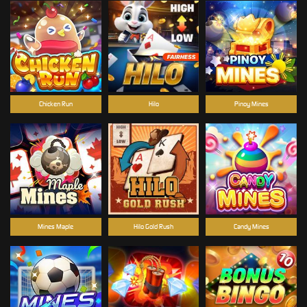
Chicken Run
Hilo
Pinoy Mines
Mines Maple
Hilo Gold Rush
Candy Mines