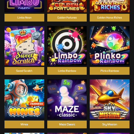
Limbo Neon
Golden Fortunes
Golden Horse Riches
Sweet Scratch
Limbo Rainbow
Plinko Rainbow
Mines
Maze Classic
Sky Mission