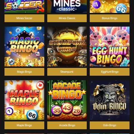
Mines Soccer
Mines Classic
Bonus Bingo
Magic Bingo
Steampunk
EggHunt Bingo
Maple Bingo
Arcade Bingo
Odin Bingo