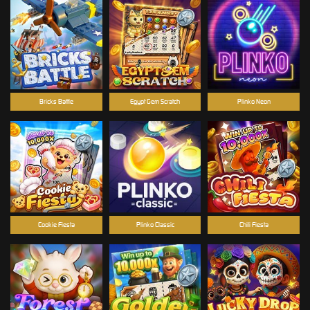
Bricks Battle
Egypt Gem Scratch
Plinko Neon
Cookie Fiesta
Plinko Classic
Chili Fiesta