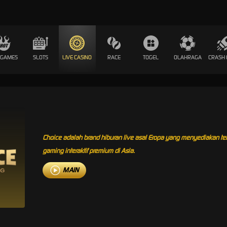
 GAMES
SLOTS
LIVE CASINO
RACE
TOGEL
OLAHRAGA
CRASH
Choice adalah brand hiburan live asal Eropa yang menyediakan te
gaming interaktif premium di Asia.
MAIN