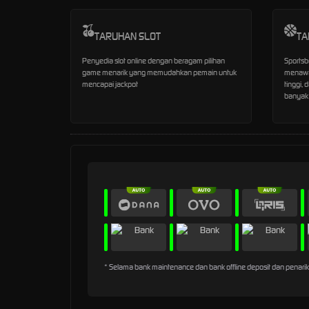
TARUHAN SLOT
TA
Penyedia slot online dengan beragam pilihan
Sportsb
game menarik yang memudahkan pemain untuk
menawar
mencapai jackpot
tinggi,
banyak 
* Selama bank maintenance dan bank offline deposit dan penarik