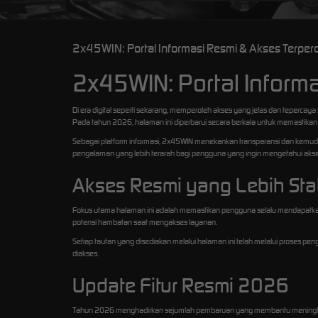
2x45WIN: Portal Informasi Resmi & Akses Terpe
2x45WIN: Portal Inform
Di era digital seperti sekarang, memperoleh akses yang jelas dan tepercay
Pada tahun 2026, halaman ini diperbarui secara berkala untuk memastikan
Sebagai platform informasi, 2x45WIN menekankan transparansi dan kemud
pengalaman yang lebih terarah bagi pengguna yang ingin mengetahui akses
Akses Resmi yang Lebih Sta
Fokus utama halaman ini adalah memastikan pengguna selalu mendapatkan 
potensi hambatan saat mengakses layanan.
Setiap tautan yang disediakan melalui halaman ini telah melalui proses pe
diakses.
Update Fitur Resmi 2026
Tahun 2026 menghadirkan sejumlah pembaruan yang membantu meningkatkan