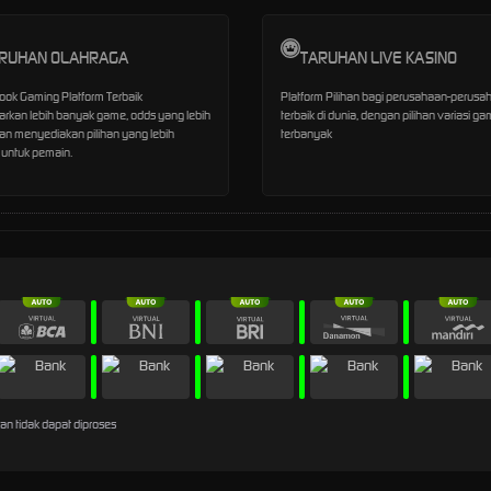
RUHAN OLAHRAGA
TARUHAN LIVE KASINO
ook Gaming Platform Terbaik
Platform Pilihan bagi perusahaan-perusa
kan lebih banyak game, odds yang lebih
terbaik di dunia, dengan pilihan variasi g
 dan menyediakan pilihan yang lebih
terbanyak
untuk pemain.
an tidak dapat diproses