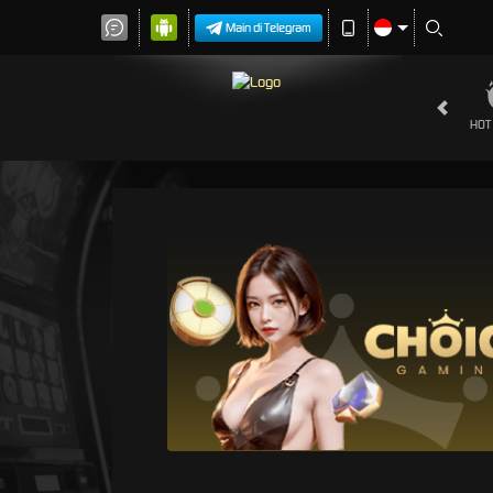
Main di Telegram
HOT