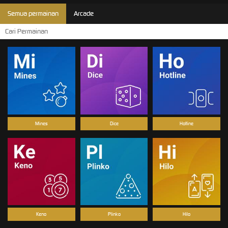
Semua permainan
Arcade
Mines
Dice
Hotline
Keno
Plinko
Hilo