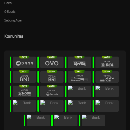
Poker
E-Sports
Sabung Ayam
Komunitas