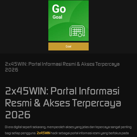
Goal
2x45WIN: Portal Informasi Resmi & Akses Terpercaya
2026
2x45WIN: Portal Informasi
Resmi & Akses Terpercaya
2026
Di era digital seperti sekarang, memperoleh akses yang jelas dan tepercaya sangat penting
bagi setiap pengguna.
2x45WIN
hadir sebagai portal informasi resmi yang berfokus pada